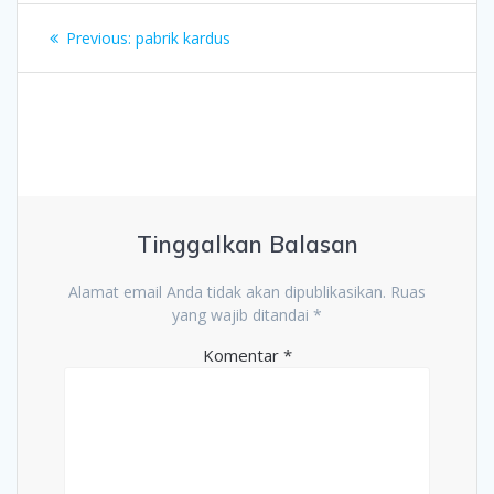
Navigasi
Previous
Previous:
pabrik kardus
pos
post:
Tinggalkan Balasan
Alamat email Anda tidak akan dipublikasikan.
Ruas
yang wajib ditandai
*
Komentar
*