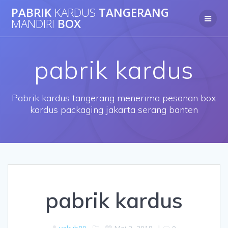
Skip
PABRIK
KARDUS
TANGERANG
to
MANDIRI
BOX
content
pabrik kardus
Pabrik kardus tangerang menerima pesanan box
kardus packaging jakarta serang banten
pabrik kardus