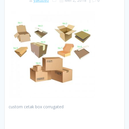
yakub80
Mei 2, 2018
|
0
custom cetak box corrugated