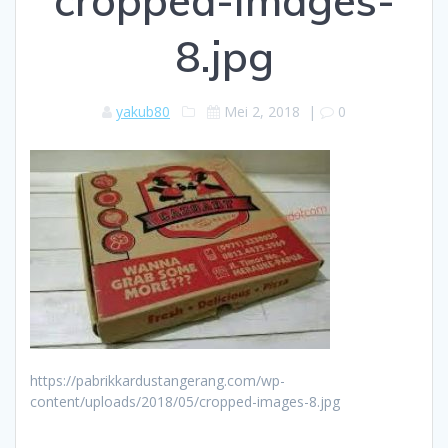
cropped-images-
8.jpg
yakub80
Mei 2, 2018
|
0
https://pabrikkardustangerang.com/wp-
content/uploads/2018/05/cropped-images-8.jpg