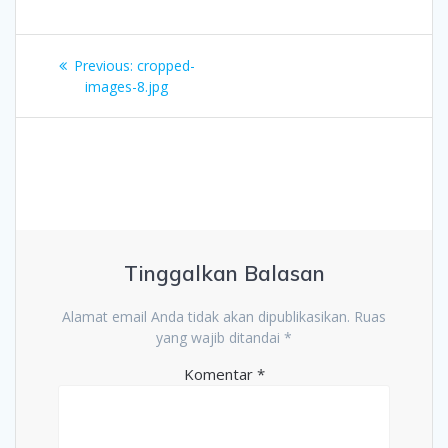
Navigasi
Previous
Previous:
cropped-
pos
post:
images-8.jpg
Tinggalkan Balasan
Alamat email Anda tidak akan dipublikasikan.
Ruas
yang wajib ditandai
*
Komentar
*