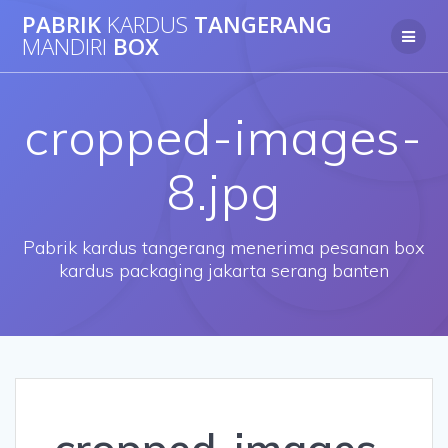
Skip
PABRIK
KARDUS
TANGERANG
to
MANDIRI
BOX
content
cropped-images-
8.jpg
Pabrik kardus tangerang menerima pesanan box
kardus packaging jakarta serang banten