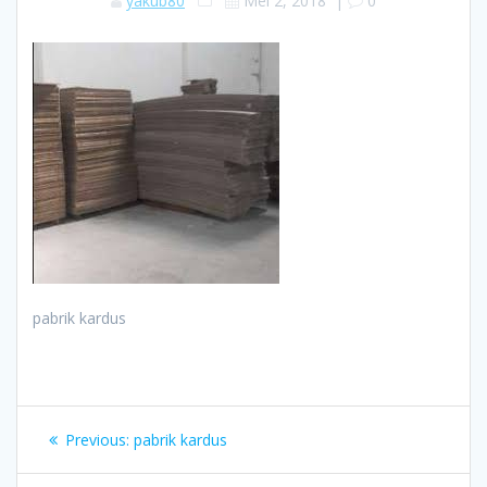
yakub80
Mei 2, 2018
|
0
pabrik kardus
Navigasi
Previous
Previous:
pabrik kardus
pos
post: