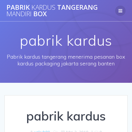
Skip
PABRIK
KARDUS
TANGERANG
to
MANDIRI
BOX
content
pabrik kardus
Pabrik kardus tangerang menerima pesanan box
kardus packaging jakarta serang banten
pabrik kardus